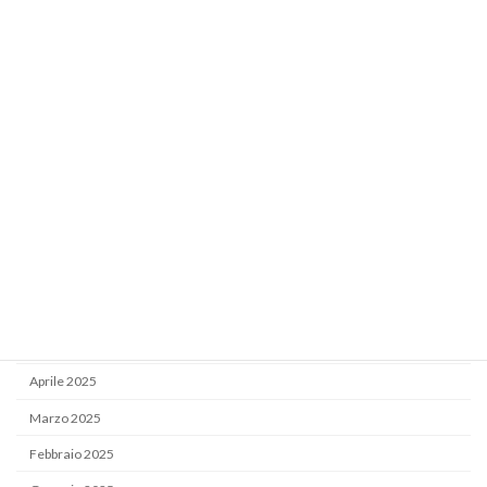
Marzo 2026
Febbraio 2026
Gennaio 2026
Dicembre 2025
Novembre 2025
Ottobre 2025
Settembre 2025
Luglio 2025
Giugno 2025
Maggio 2025
Aprile 2025
Marzo 2025
Febbraio 2025