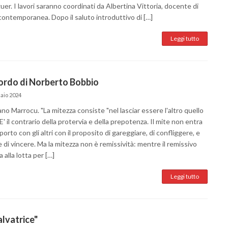
uer. I lavori saranno coordinati da Albertina Vittoria, docente di
contemporanea. Dopo il saluto introduttivo di […]
Leggi tutto
cordo di Norberto Bobbio
aio 2024
ano Marrocu. "La mitezza consiste "nel lasciar essere l'altro quello
 E' il contrario della protervia e della prepotenza. Il mite non entra
porto con gli altri con il proposito di gareggiare, di confliggere, e
ne di vincere. Ma la mitezza non è remissività: mentre il remissivo
a alla lotta per […]
Leggi tutto
alvatrice"