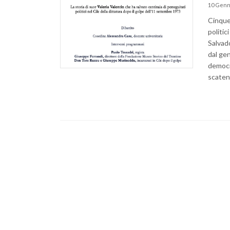
10 Genn
Cinque 
politic
Salvado
dal ge
democra
scatenò