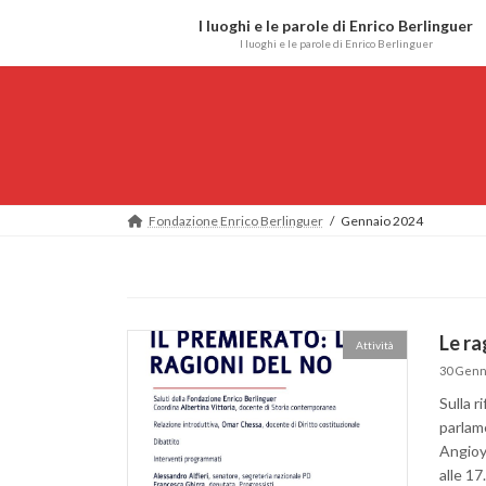
Salta
Vai
I luoghi e le parole di Enrico Berlinguer
al
alla
I luoghi e le parole di Enrico Berlinguer
contenuto
navigazione
Fondazione Enrico Berlinguer
Gennaio 2024
Le ra
Attività
30 Genn
Sulla 
parlame
Angioy 
alle 17