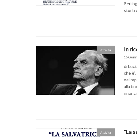
Berling
storia 
In ri
Attività
16 Genn
di Luci
che è".
nel rap
alla fi
rinunci
"La s
Attività