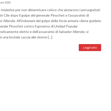
aio 2024
iniziative per non dimenticare coloro che aiutarono i perseguitati
i in Cile dopo il golpe del generale Pinochet e l'assassinio di
r Allende. All’indomani del golpe delle forze armate cilene guidate
nerale Pinochet contro il governo di Unidad Popular
ticamente eletto e dell’assassinio di Salvador Allende, si
 una brutale caccia alle donne […]
Leggi tutto