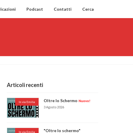
icazioni
Podcast
Contatti
Cerca
Articoli recenti
Oltre lo Schermo
Nuovo!
In via Emilia
3 Agosto 2026
"Oltre lo schermo"
In via Emilia