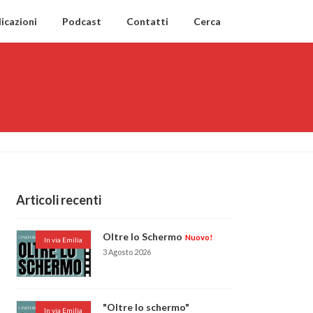
icazioni
Podcast
Contatti
Cerca
Articoli recenti
Oltre lo Schermo
Nuovo!
In via Emilia
3 Agosto 2026
"Oltre lo schermo"
In via Emilia