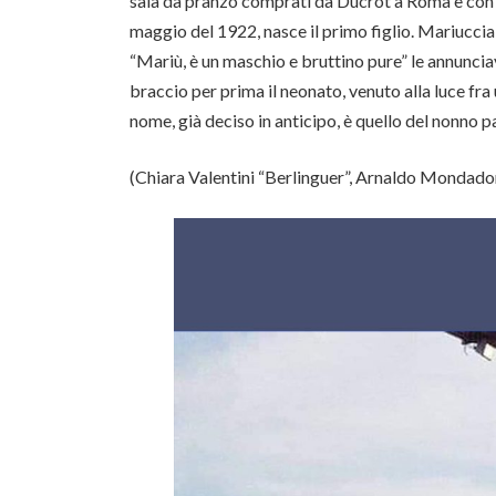
sala da pranzo comprati da Ducrot a Roma e con un
maggio del 1922, nasce il primo figlio. Mariuccia
“Mariù, è un maschio e bruttino pure” le annuncia
braccio per prima il neonato, venuto alla luce fra u
nome, già deciso in anticipo, è quello del nonno p
(Chiara Valentini “Berlinguer”, Arnaldo Mondador