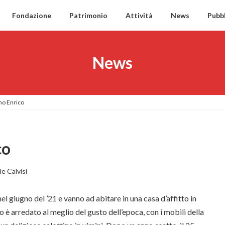
Fondazione
Patrimonio
Attività
News
Pubbl
News
o Enrico
co
e Calvisi
l giugno del ’21 e vanno ad abitare in una casa d’affitto in
o è arredato al meglio del gusto dell’epoca, con i mobili della