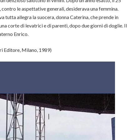
 delizioso salottino in vimini. Dopo un anno esatto, il 25
, contro le aspettative generali, desiderava una femmina.
va tutta allegra la suocera, donna Caterina, che prende in
na corte di levatrici e di parenti, dopo due giorni di doglie. Il
aterno Enrico.
i Editore, Milano, 1989)