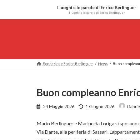
Salta
Vai
I luoghi e le parole di Enrico Berlinguer
al
alla
I luoghi e le parole di Enrico Berlinguer
contenuto
navigazione
Fondazione Enrico Berlinguer
News
Buon compleann
Buon compleanno Enri
Ultimo
24 Maggio 2026
1 Giugno 2026
Gabriel
aggiornamento
:
Mario Berlinguer e Mariuccia Loriga si sposano ne
Via Dante, alla periferia di Sassari. L’appartament