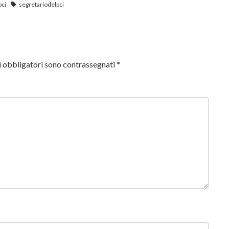
pci
segretariodelpci
i obbligatori sono contrassegnati
*