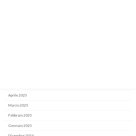
Febbraio 2026
Gennaio 2026
Dicembre 2025
Novembre 2025
Ottobre 2025
Settembre 2025
Luglio 2025
Giugno 2025
Maggio 2025
Aprile 2025
Marzo 2025
Febbraio 2025
Gennaio 2025
Dicembre 2024